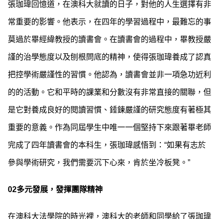
張珈瑋回憶道，在澳科大就讀的日子，對他的人生選擇有非
常重要的影響。他表示，在四年的學習過程中，最難忘的事
莫過於畢經緯教授的讀書會。在讀書會的過程中，畢教授嚴
謹的治學態度以及刨根問底的精神，使得張珈瑋養成了認真
把控學術嚴謹性的習慣。他認為，讀書會並非一項急功近利
的的活動。它和平時的課業和分數沒有非常直接的關聯，但
是它對養成良好的閱讀習慣、錘鍊嚴謹的研究態度有著極其
重要的意義。作為同屆學生中唯一一個堅持下來跟著畢老師
完成了四年讀書會的本科生，張珈瑋感悟到：“如果有志於
參與學術研究，我們需要沉下心來，肯於坐冷板凳。”
02
多元發展，發揮團隊精神
在澳科大法學院的時光裡，澳科大的老師和同學給了張珈瑋