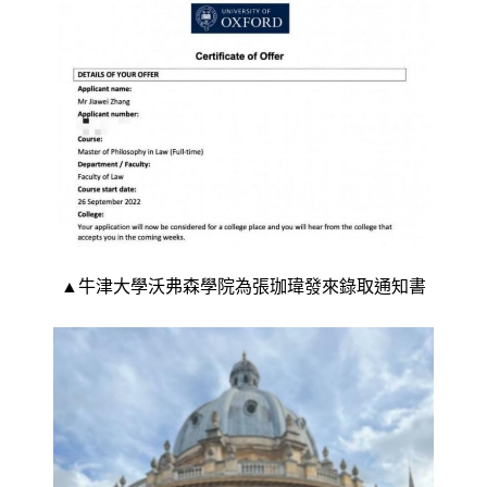
▲牛津大學沃弗森學院為張珈瑋發來錄取通知書