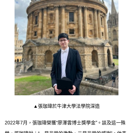
▲張珈瑋於牛津大學法學院深造
2022年7月，張珈瑋榮獲“廖澤雲博士獎學金”。談及這一殊