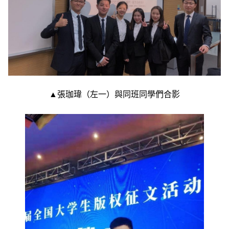
▲張珈瑋（左一）與同班同學們合影