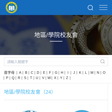
地區/學院校友會
首字母
A
B
C
D
E
F
G
H
I
J
K
L
M
N
O
P
Q
R
S
T
U
V
W
X
Y
Z
地區/學院校友會（24）