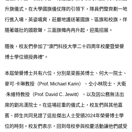
升旗儀式。在大學國旗儀仗隊的引領下，隊員們整齊劃一地
行進入場，英姿颯爽，莊嚴地護送著國旗、區旗和校旗，伴
隨著雄壯的國歌聲，三面旗幟冉冉升起，迎風招展。
隨後，校友們參加了“澳門科技大學二十四周年校慶暨榮譽
博士學位頒授典禮”。
本屆榮譽博士共有六位，分別是梁振英博士、何大一院士、
麥可·卡琳教授（Prof. Michael Karin）、仝小林院士、大衛
·朱維特教授（Prof. David C. Jewitt），以及因公務無法出
席的劉兆漢院士。在這場莊重的儀式上，校友們與其他嘉
賓、師生共同見證了這批傑出人士受頒2024年榮譽博士學
位的時刻。校友們表示，回到母校參與校慶活動讓他們感受