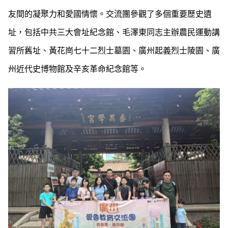
友間的凝聚力和愛國情懷。交流團參觀了多個重要歷史遺
址，包括中共三大會址紀念館、毛澤東同志主辦農民運動講
習所舊址、黃花崗七十二烈士墓園、廣州起義烈士陵園、廣
州近代史博物館及辛亥革命紀念館等。